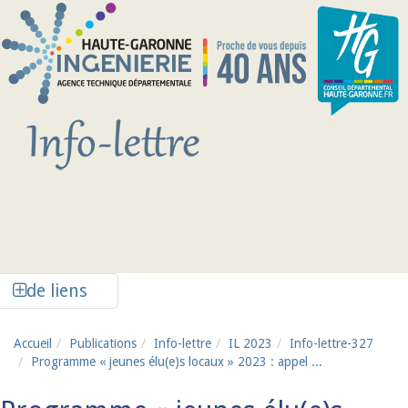
Aller au contenu principal
Afficher la colonne de liens latéraux
de liens
Accueil
Publications
Info-lettre
IL 2023
Info-lettre-327
Programme « jeunes élu(e)s locaux » 2023 : appel ...