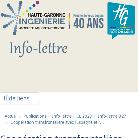
Aller au contenu principal
Afficher la colonne de liens latéraux
de liens
Accueil
Publications
Info-lettre
IL 2023
Info-lettre-327
Coopération transfrontalière avec l’Espagne et l’...