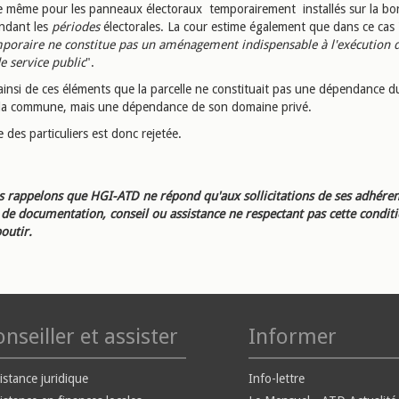
de même pour les panneaux électoraux temporairement installés sur la bo
endant les
périodes
électorales. La cour estime également que dans ce cas 
poraire ne constitue pas un aménagement indispensable à l'exécution 
e service public
".
t ainsi de ces éléments que la parcelle ne constituait pas une dépendance 
 la commune, mais une dépendance de son domaine privé.
 des particuliers est donc rejetée.
 rappelons que HGI-ATD ne répond qu'aux sollicitations de ses adhéren
e documentation, conseil ou assistance ne respectant pas cette condit
outir.
nseiller et assister
Informer
istance juridique
Info-lettre