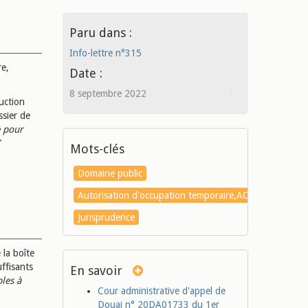
Paru dans :
Info-lettre n°315
re,
Date :
8 septembre 2022
uction
ssier de
e pour
"
Mots-clés
Domaine public
Autorisation d'occupation temporaire,AOT
Jurisprudence
 la boîte
uffisants
En savoir
les à
Cour administrative d'appel de
Douai n° 20DA01733 du 1er