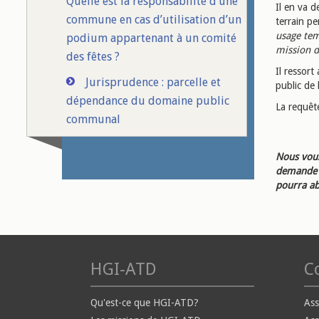
Quelle est la responsabilité d’une
Il en va 
commune en cas d’utilisation d’un
terrain p
usage tem
podium appartenant à un comité
mission d
des fêtes ?
Il ressor
Jurisprudence : parcelle et
public de
dépendance du domaine public
La requête
communal
Nous vous
demande d
pourra ab
HGI-ATD
Co
Qu'est-ce que HGI-ATD?
Ass