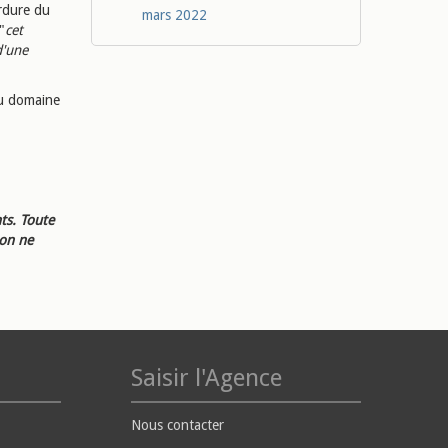
rdure du
mars 2022
"
cet
d'une
du domaine
ts. Toute
ion ne
Saisir l'Agence
Nous contacter