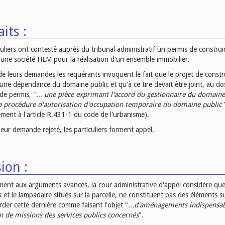
aits :
uliers ont contesté auprès du tribunal administratif un permis de construi
 une société HLM pour la réalisation d'un ensemble immobilier.
de leurs demandes les requérants invoquent le fait que le projet de constr
une dépendance du domaine public et qu'à ce tire devait être joint, au do
e permis, "...
une pièce exprimant l'accord du gestionnaire du domain
a procédure d'autorisation d'occupation temporaire du domaine public
ment à l'article R.431-1 du code de l'urbanisme).
eur demande rejeté, les particuliers forment appel.
ion :
ment aux arguments avancés, la cour administrative d'appel considère que
s et le lampadaire situés sur la parcelle, ne constituent pas des éléments s
der cette dernière comme faisant l'objet "
...d'aménagements indispensab
on de missions des services publics concernés
".