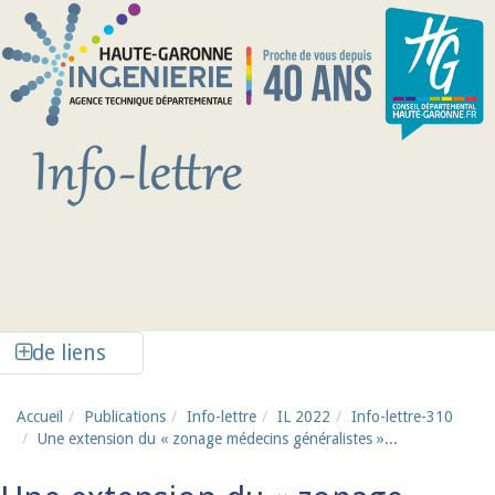
Aller au contenu principal
Afficher la colonne de liens latéraux
de liens
Accueil
Publications
Info-lettre
IL 2022
Info-lettre-310
Une extension du « zonage médecins généralistes »...