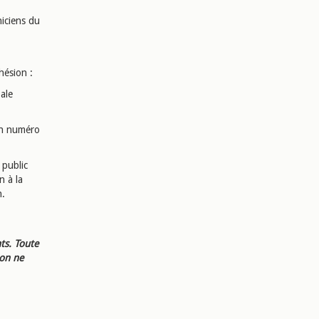
niciens du
hésion :
pale
 un numéro
 public
n à la
n.
ts. Toute
ion ne