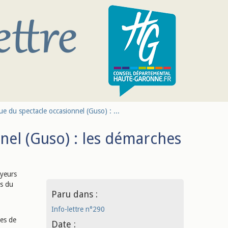
e du spectacle occasionnel (Guso) : ...
nel (Guso) : les démarches
oyeurs
ts du
Paru dans :
Info-lettre n°290
ées de
Date :