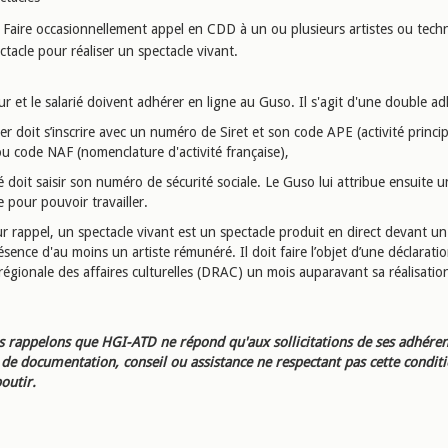
Faire occasionnellement appel en CDD à un ou plusieurs artistes ou tech
ctacle pour réaliser un spectacle vivant.
r et le salarié doivent adhérer en ligne au Guso. Il s'agit d'une double ad
er doit s’inscrire avec un numéro de Siret et son code APE (activité princi
ou code NAF (nomenclature d'activité française),
ié doit saisir son numéro de sécurité sociale. Le Guso lui attribue ensuite
e pour pouvoir travailler.
r rappel, un spectacle vivant est un spectacle produit en direct devant un
ésence d'au moins un artiste rémunéré. Il doit faire l’objet d’une déclaratio
régionale des affaires culturelles (DRAC) un mois auparavant sa réalisatio
 rappelons que HGI-ATD ne répond qu'aux sollicitations de ses adhéren
e documentation, conseil ou assistance ne respectant pas cette condit
outir.