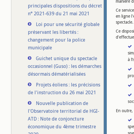
manière d
principales dispositions du décret
Ce service
n° 2021-639 du 21 mai 2021
en ligne l
spectacle.
Loi pour une sécurité globale
Ce disposi
préservant les libertés :
d'effectue
changement pour la police
municipale
sim
Guichet unique du spectacle
à l
occasionnel (Guso) : les démarches
désormais dématérialisées
pro
Projets éoliens : les précisions
de l'instruction du 26 mai 2021
soc
Nouvelle publication de
l'Observatoire territorial de HGI-
En outre,
ATD : Note de conjoncture
économique du 4ème trimestre
spe
spe