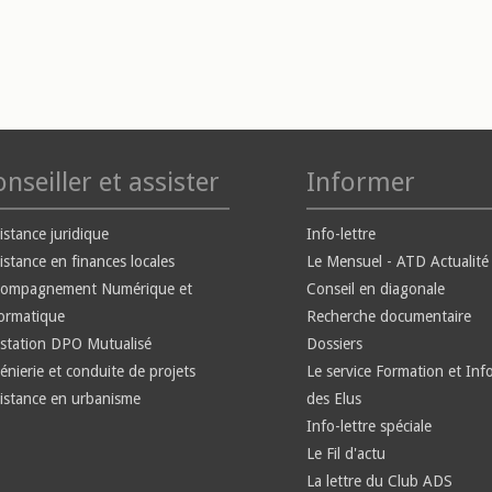
nseiller et assister
Informer
istance juridique
Info-lettre
istance en finances locales
Le Mensuel - ATD Actualité
compagnement Numérique et
Conseil en diagonale
ormatique
Recherche documentaire
station DPO Mutualisé
Dossiers
énierie et conduite de projets
Le service Formation et Inf
istance en urbanisme
des Elus
Info-lettre spéciale
Le Fil d'actu
La lettre du Club ADS