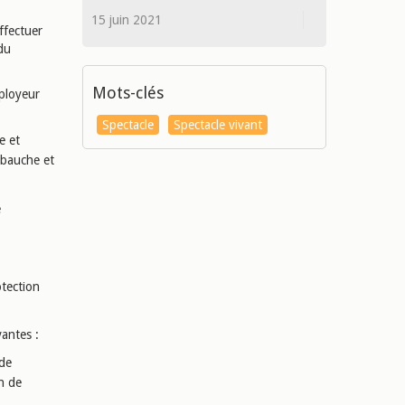
15 juin 2021
ffectuer
 du
Mots-clés
mployeur
Spectacle
Spectacle vivant
e et
mbauche et
e
otection
vantes :
 de
on de