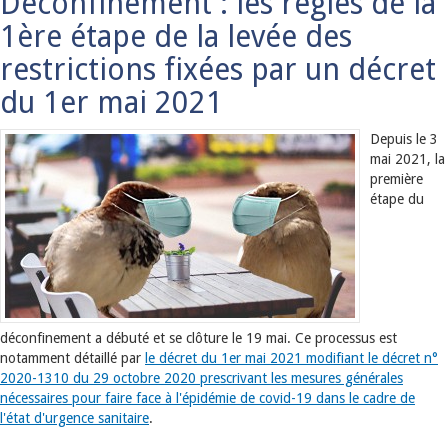
Déconfinement : les règles de la
1ère étape de la levée des
restrictions fixées par un décret
du 1er mai 2021
Depuis le 3
mai 2021, la
première
étape du
déconfinement a débuté et se clôture le 19 mai. Ce processus est
notamment détaillé par
le décret du 1er mai 2021 modifiant le décret n°
2020-1310 du 29 octobre 2020 prescrivant les mesures générales
nécessaires pour faire face à l'épidémie de covid-19 dans le cadre de
l'état d'urgence sanitaire
.