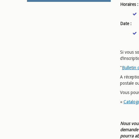
Horaires :
Date :
Si vous so
d’inscript
"
Bulletin 
A récepti
postale ou
Vous pouv
«
Catalog
Nous vous
demande d
pourra ab