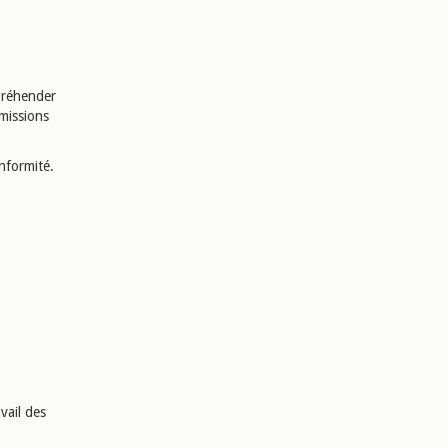
préhender
 missions
nformité.
vail des