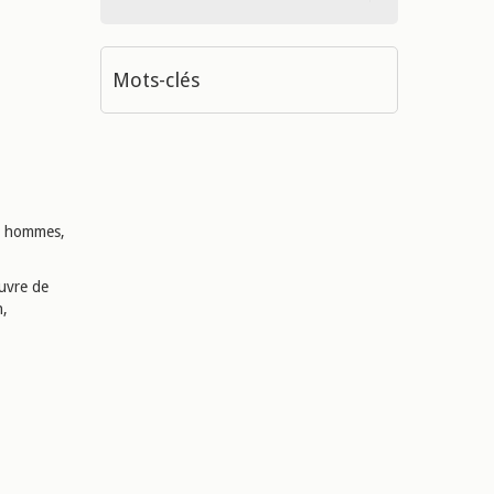
Mots-clés
es hommes,
uvre de
n,