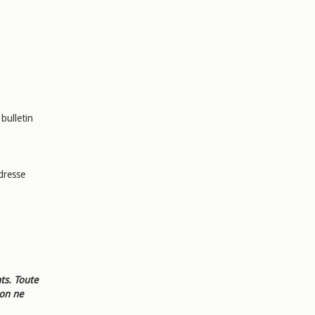
bulletin
dresse
ts. Toute
ion ne