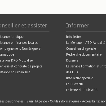
nseiller et assister
Informer
istance juridique
Info-lettre
istance en finances locales
Le Mensuel - ATD Actualité
compagnement Numérique et
Conseil en diagonale
ormatique
Recherche documentaire
station DPO Mutualisé
Dossiers
énierie et conduite de projets
Le service Formation et Inf
istance en urbanisme
des Elus
Info-lettre spéciale
Le Fil d'actu
La lettre du Club ADS
es personnelles
-
Saisir l'Agence
-
Outils informatiques
-
Accessibilité: n