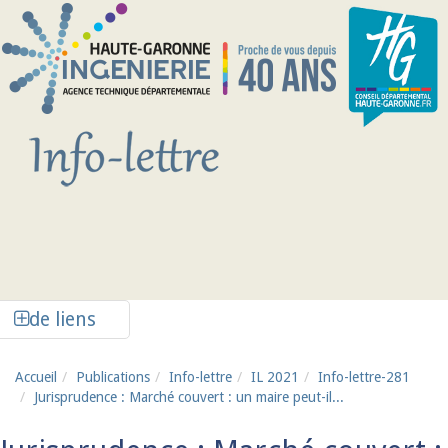
Aller au contenu principal
Afficher la colonne de liens latéraux
de liens
Accueil
Publications
Info-lettre
IL 2021
Info-lettre-281
Jurisprudence : Marché couvert : un maire peut-il...