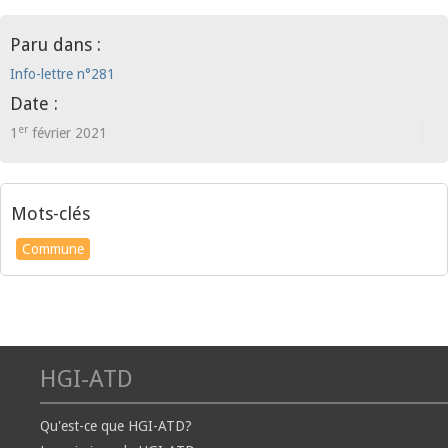
Paru dans :
Info-lettre n°281
Date :
er
1
février 2021
Mots-clés
Commune
HGI-ATD
Qu'est-ce que HGI-ATD?