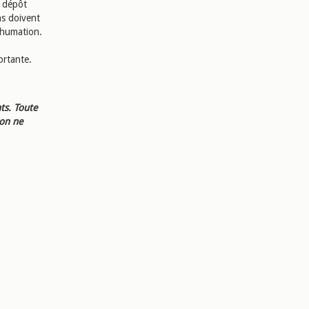
e dépôt
ns doivent
inhumation.
ortante.
ts. Toute
ion ne