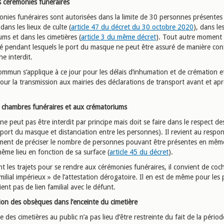
s
cérémonies funéraires
onies funéraires sont autorisées dans la limite de 30 personnes présentes
ans les lieux de culte (
article 47 du décret du 30 octobre 2020
), dans le
ms et dans les cimetières (
article 3 du même décret
). Tout autre moment
ité pendant lesquels le port du masque ne peut être assuré de manière con
e interdit.
ommun s’applique à ce jour pour les délais d’inhumation et de crémation et
our la transmission aux mairies des déclarations de transport avant et ap
 chambres funéraires et aux crématoriums
ne peut pas être interdit par principe mais doit se faire dans le respect de
(port du masque et distanciation entre les personnes). Il revient au respo
sement de préciser le nombre de personnes pouvant être présentes en mê
ême lieu en fonction de sa surface (
article 45 du décret
).
 les trajets pour se rendre aux cérémonies funéraires, il convient de coch
milial impérieux » de l’attestation dérogatoire. Il en est de même pour les
ient pas de lien familial avec le défunt.
ion des obsèques dans l’enceinte du cimetière
e des cimetières au public n’a pas lieu d’être restreinte du fait de la pério