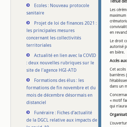
Tenue de
Ecoles : Nouveau protocole
Les cérém
sanitaire
maximum d
crématoriu
Projet de loi de finances 2021 :
convivial
les principales mesures
en revanch
concernant les collectivités
Le droit c
territoriales
autorisé p
en bière.
Actualité en lien avec la COVID
Accès aux
: deux nouvelles rubriques sur le
Cet accès 
site de l'agence HGI-ATD
barrières 
Formations des élus : les
l’établis
dans un m
formations de fin novembre et du
mois de décembre désormais en
Concernant
« motif fa
distanciel
qui n’aura
Funéraire : Fiches d’actualité
Organisat
de la DGCL relative aux impacts de
L’ouvertur