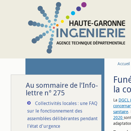
Aller au contenu principal
Accueil
Funé
Au sommaire de l'Info-
la c
lettre n° 275
La
DGCL (D
Collectivités locales : une FAQ
concernant
sur le fonctionnement des
sanitaire
.
2020
sont
assemblées délibérantes pendant
adaptatio
l'état d'urgence