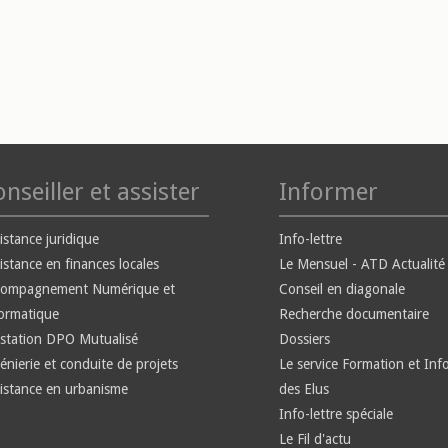
nseiller et assister
Informer
istance juridique
Info-lettre
istance en finances locales
Le Mensuel - ATD Actualité
compagnement Numérique et
Conseil en diagonale
ormatique
Recherche documentaire
station DPO Mutualisé
Dossiers
énierie et conduite de projets
Le service Formation et Inf
istance en urbanisme
des Elus
Info-lettre spéciale
Le Fil d'actu