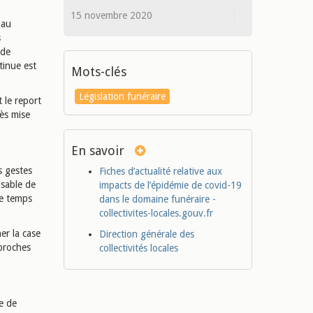
15 novembre 2020
 au
s
 de
tinue est
Mots-clés
Législation funéraire
 le report
rès mise
En savoir
s gestes
Fiches d’actualité relative aux
nsable de
impacts de l’épidémie de covid-19
me temps
dans le domaine funéraire -
collectivites-locales.gouv.fr
er la case
Direction générale des
 proches
collectivités locales
de de