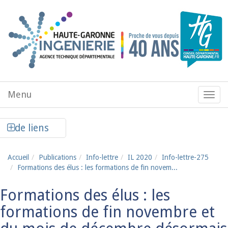
Aller au contenu principal
Menu
Menu
de
navig
Afficher la colonne de liens latéraux
de liens
Accueil
Publications
Info-lettre
IL 2020
Info-lettre-275
Formations des élus : les formations de fin novem...
Formations des élus : les
formations de fin novembre et