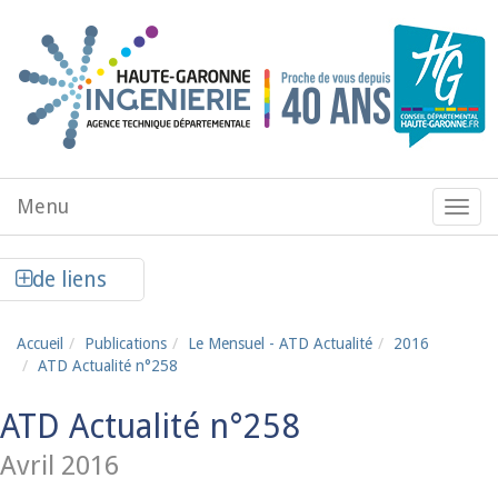
Aller au contenu principal
Menu
Menu
de
navig
Afficher la colonne de liens latéraux
de liens
Accueil
Publications
Le Mensuel - ATD Actualité
2016
ATD Actualité n°258
ATD Actualité n°258
Avril 2016