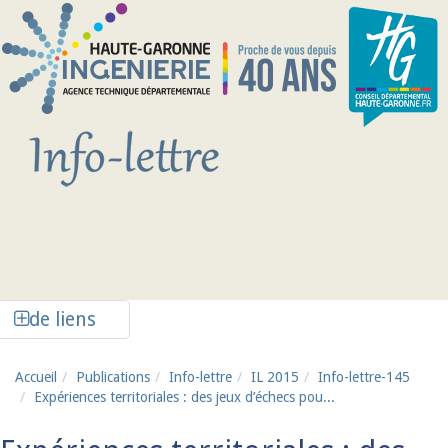
Aller au contenu principal
Afficher la colonne de liens latéraux
de liens
Accueil
Publications
Info-lettre
IL 2015
Info-lettre-145
Expériences territoriales : des jeux d’échecs pou...