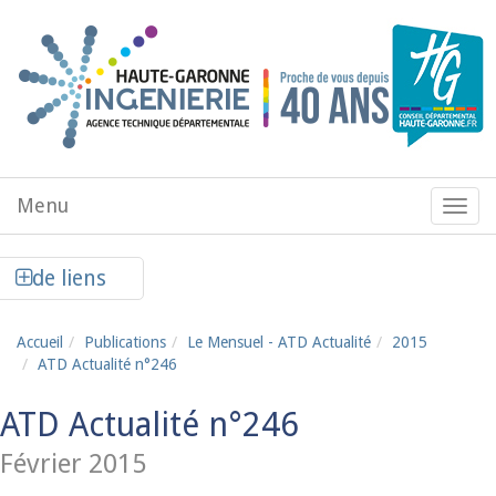
Aller au contenu principal
Menu
Menu
de
navig
Afficher la colonne de liens latéraux
de liens
Accueil
Publications
Le Mensuel - ATD Actualité
2015
ATD Actualité n°246
ATD Actualité n°246
Février 2015