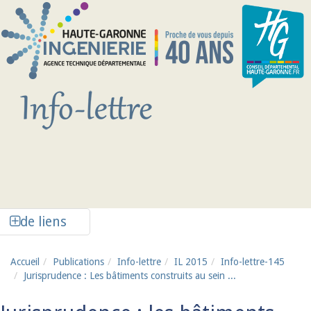
Aller au contenu principal
Afficher la colonne de liens latéraux
de liens
Accueil
Publications
Info-lettre
IL 2015
Info-lettre-145
Jurisprudence : Les bâtiments construits au sein ...