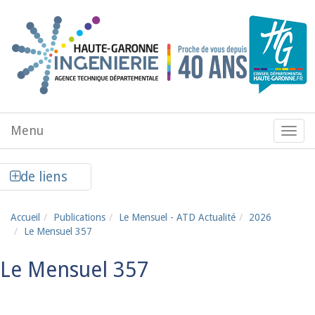
Aller au contenu principal
Menu
Menu
de
navig
Afficher la colonne de liens latéraux
de liens
Accueil
Publications
Le Mensuel - ATD Actualité
2026
Le Mensuel 357
Le Mensuel 357