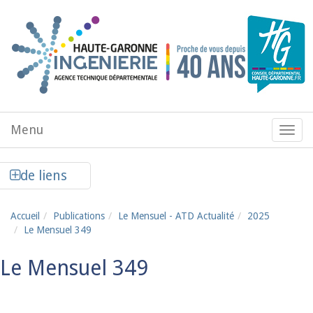
Aller au contenu principal
Menu
Menu
de
navig
Afficher la colonne de liens latéraux
de liens
Accueil
Publications
Le Mensuel - ATD Actualité
2025
Le Mensuel 349
Le Mensuel 349