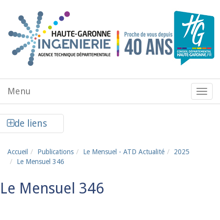
Aller au contenu principal
Menu
Menu
de
navig
Afficher la colonne de liens latéraux
de liens
Accueil
Publications
Le Mensuel - ATD Actualité
2025
Le Mensuel 346
Le Mensuel 346