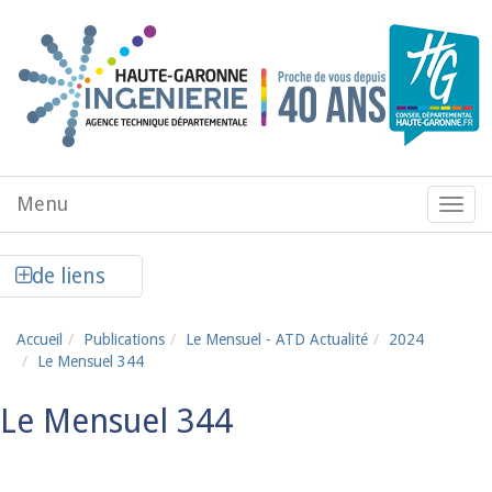
Aller au contenu principal
Menu
Menu
de
navig
Afficher la colonne de liens latéraux
de liens
Accueil
Publications
Le Mensuel - ATD Actualité
2024
Le Mensuel 344
Le Mensuel 344