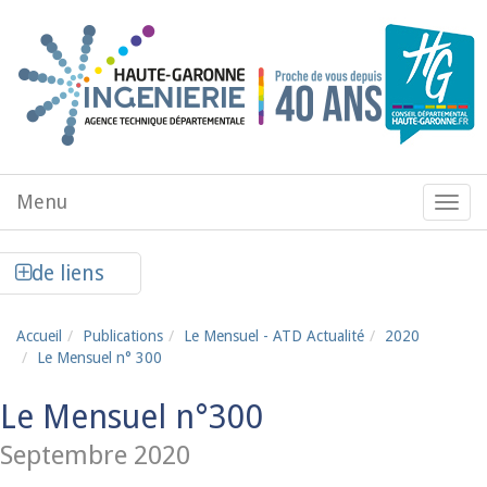
Aller au contenu principal
Menu
Menu
de
navig
Afficher la colonne de liens latéraux
de liens
Accueil
Publications
Le Mensuel - ATD Actualité
2020
Le Mensuel n° 300
Le Mensuel n°300
Septembre 2020