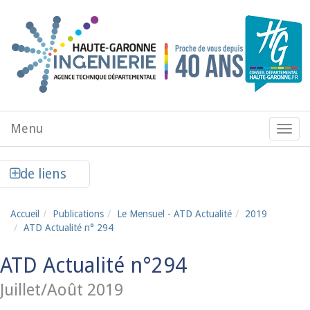
Aller au contenu principal
Menu
Menu
de
navig
Afficher la colonne de liens latéraux
de liens
Accueil
Publications
Le Mensuel - ATD Actualité
2019
ATD Actualité n° 294
ATD Actualité n°294
Juillet/Août 2019