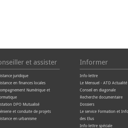
nseiller et assister
Informer
istance juridique
Info-lettre
istance en finances locales
Le Mensuel - ATD Actualité
compagnement Numérique et
Conseil en diagonale
ormatique
Recherche documentaire
station DPO Mutualisé
Dossiers
énierie et conduite de projets
Le service Formation et Inf
istance en urbanisme
des Elus
Info-lettre spéciale