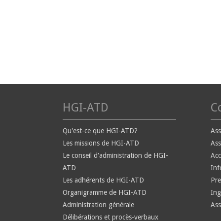
HGI-ATD
Co
Qu'est-ce que HGI-ATD?
Ass
Les missions de HGI-ATD
Ass
Le conseil d'administration de HGI-
Ac
ATD
Inf
Les adhérents de HGI-ATD
Pre
Organigramme de HGI-ATD
Ing
Administration générale
Ass
Délibérations et procès-verbaux