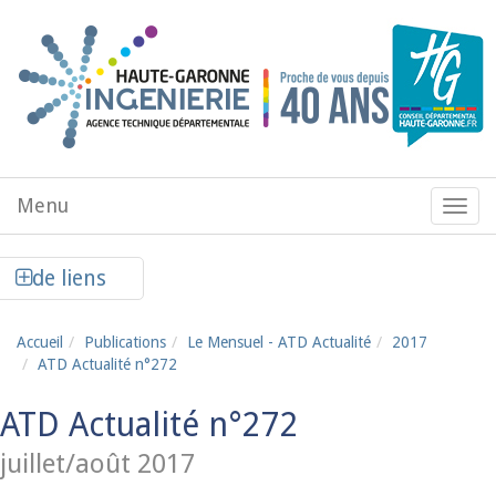
Aller au contenu principal
Menu
Menu
de
navig
Afficher la colonne de liens latéraux
de liens
Accueil
Publications
Le Mensuel - ATD Actualité
2017
ATD Actualité n°272
ATD Actualité n°272
juillet/août 2017