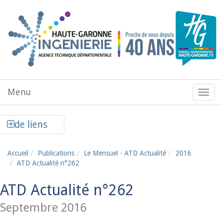
Aller au contenu principal
Menu
Menu
de
navig
Afficher la colonne de liens latéraux
de liens
Accueil
Publications
Le Mensuel - ATD Actualité
2016
ATD Actualité n°262
ATD Actualité n°262
Septembre 2016