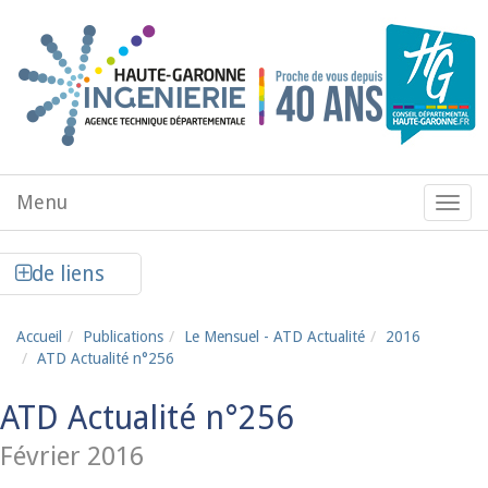
Aller au contenu principal
Menu
Menu
de
navig
Afficher la colonne de liens latéraux
de liens
Accueil
Publications
Le Mensuel - ATD Actualité
2016
ATD Actualité n°256
ATD Actualité n°256
Février 2016