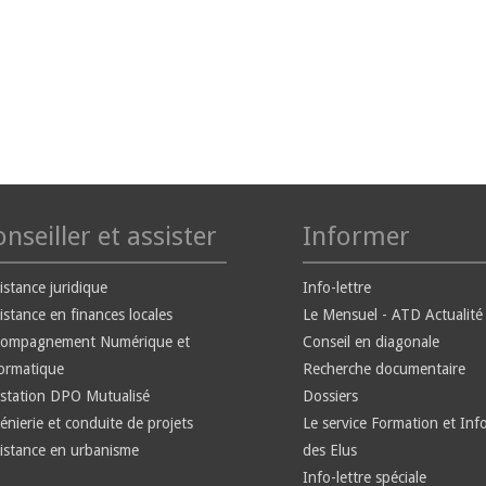
nseiller et assister
Informer
istance juridique
Info-lettre
istance en finances locales
Le Mensuel - ATD Actualité
compagnement Numérique et
Conseil en diagonale
ormatique
Recherche documentaire
station DPO Mutualisé
Dossiers
énierie et conduite de projets
Le service Formation et Inf
istance en urbanisme
des Elus
Info-lettre spéciale