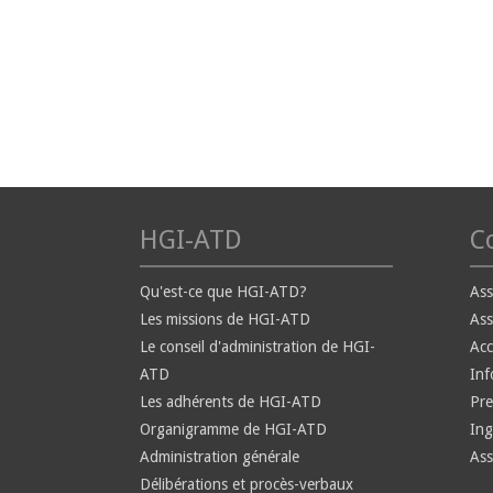
HGI-ATD
Co
Qu'est-ce que HGI-ATD?
Ass
Les missions de HGI-ATD
Ass
Le conseil d'administration de HGI-
Ac
ATD
Inf
Les adhérents de HGI-ATD
Pre
Organigramme de HGI-ATD
Ing
Administration générale
Ass
Délibérations et procès-verbaux