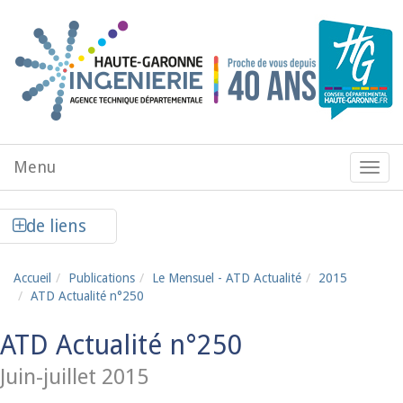
Aller au contenu principal
Menu
Menu
de
navig
Afficher la colonne de liens latéraux
de liens
Accueil
Publications
Le Mensuel - ATD Actualité
2015
ATD Actualité n°250
ATD Actualité n°250
Juin-juillet 2015