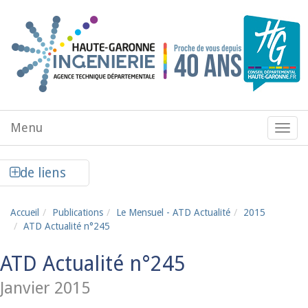
Aller au contenu principal
Menu
Menu
de
navig
Afficher la colonne de liens latéraux
de liens
Accueil
Publications
Le Mensuel - ATD Actualité
2015
ATD Actualité n°245
ATD Actualité n°245
Janvier 2015