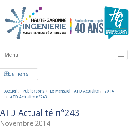
Aller au contenu principal
Menu
Menu
de
navig
Afficher la colonne de liens latéraux
de liens
Accueil
Publications
Le Mensuel - ATD Actualité
2014
ATD Actualité n°243
ATD Actualité n°243
Novembre 2014