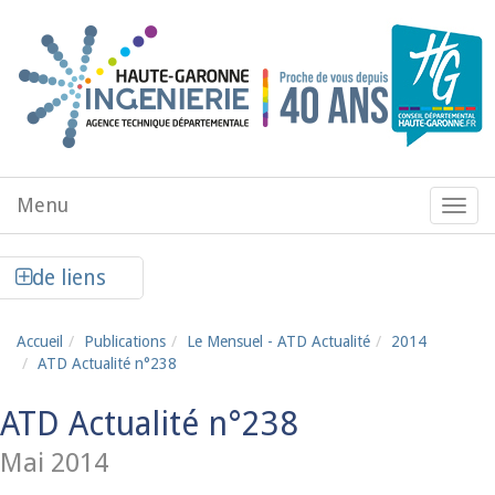
Aller au contenu principal
Menu
Menu
de
navig
Afficher la colonne de liens latéraux
de liens
Accueil
Publications
Le Mensuel - ATD Actualité
2014
ATD Actualité n°238
ATD Actualité n°238
Mai 2014