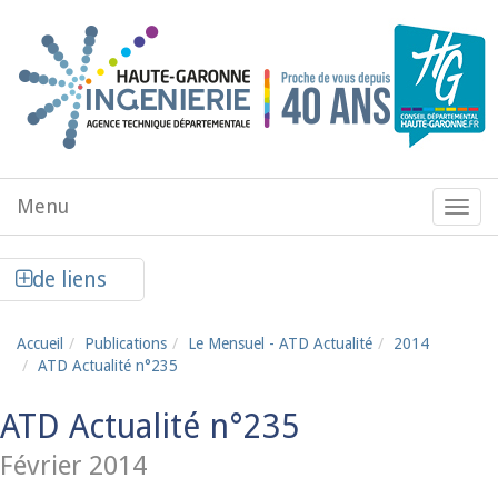
Aller au contenu principal
Menu
Menu
de
navig
Afficher la colonne de liens latéraux
de liens
Accueil
Publications
Le Mensuel - ATD Actualité
2014
ATD Actualité n°235
ATD Actualité n°235
Février 2014