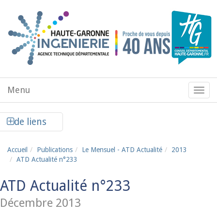
Aller au contenu principal
Menu
Menu
de
navig
Afficher la colonne de liens latéraux
de liens
Accueil
Publications
Le Mensuel - ATD Actualité
2013
ATD Actualité n°233
ATD Actualité n°233
Décembre 2013