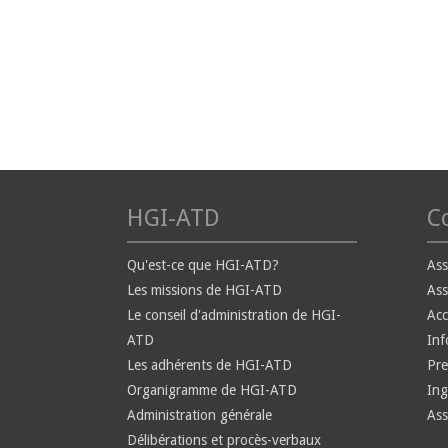
HGI-ATD
Co
Qu'est-ce que HGI-ATD?
Ass
Les missions de HGI-ATD
Ass
Le conseil d'administration de HGI-
Ac
ATD
Inf
Les adhérents de HGI-ATD
Pre
Organigramme de HGI-ATD
Ing
Administration générale
Ass
Délibérations et procès-verbaux