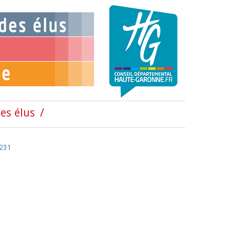
es élus
°231