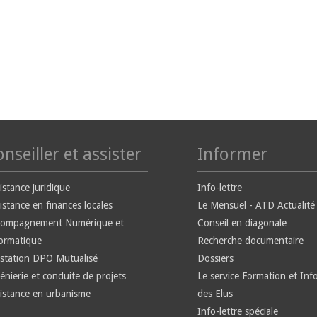
nseiller et assister
Informer
istance juridique
Info-lettre
istance en finances locales
Le Mensuel - ATD Actualité
compagnement Numérique et
Conseil en diagonale
ormatique
Recherche documentaire
station DPO Mutualisé
Dossiers
énierie et conduite de projets
Le service Formation et Inf
istance en urbanisme
des Elus
Info-lettre spéciale