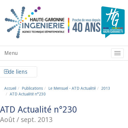
Aller au contenu principal
Menu
Menu
de
navig
Afficher la colonne de liens latéraux
de liens
Accueil
Publications
Le Mensuel - ATD Actualité
2013
ATD Actualité n°230
ATD Actualité n°230
Août / sept. 2013