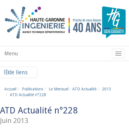
Aller au contenu principal
Menu
Menu
de
navig
Afficher la colonne de liens latéraux
de liens
Accueil
Publications
Le Mensuel - ATD Actualité
2013
ATD Actualité n°228
ATD Actualité n°228
Juin 2013