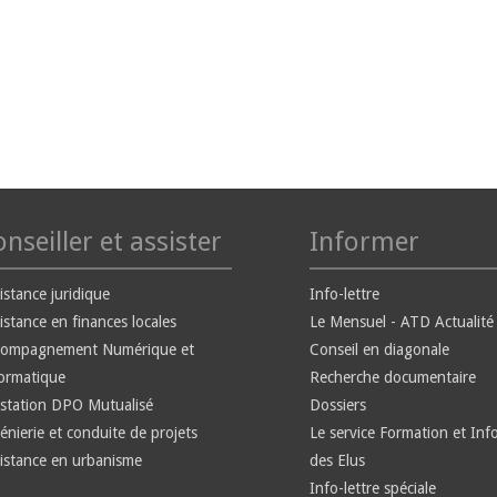
nseiller et assister
Informer
istance juridique
Info-lettre
istance en finances locales
Le Mensuel - ATD Actualité
compagnement Numérique et
Conseil en diagonale
ormatique
Recherche documentaire
station DPO Mutualisé
Dossiers
énierie et conduite de projets
Le service Formation et Inf
istance en urbanisme
des Elus
Info-lettre spéciale