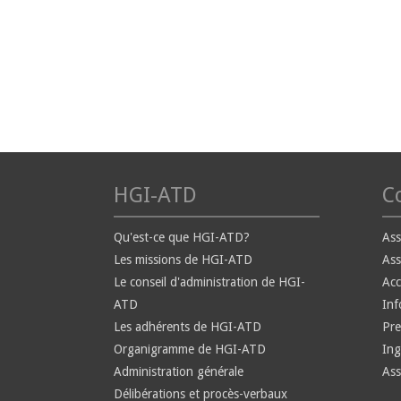
HGI-ATD
Co
Qu'est-ce que HGI-ATD?
Ass
Les missions de HGI-ATD
Ass
Le conseil d'administration de HGI-
Ac
ATD
Inf
Les adhérents de HGI-ATD
Pre
Organigramme de HGI-ATD
Ing
Administration générale
Ass
Délibérations et procès-verbaux