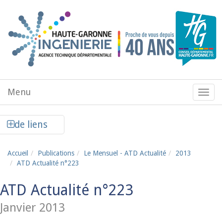
Aller au contenu principal
Menu
Menu
de
navig
Afficher la colonne de liens latéraux
de liens
Accueil
Publications
Le Mensuel - ATD Actualité
2013
ATD Actualité n°223
ATD Actualité n°223
Janvier 2013