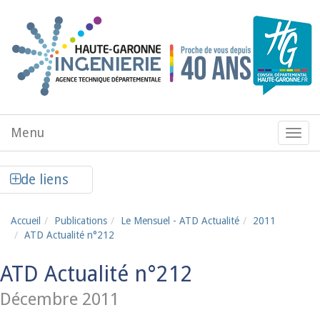
Aller au contenu principal
Menu
Menu
de
navig
Afficher la colonne de liens latéraux
de liens
Accueil
Publications
Le Mensuel - ATD Actualité
2011
ATD Actualité n°212
ATD Actualité n°212
Décembre 2011