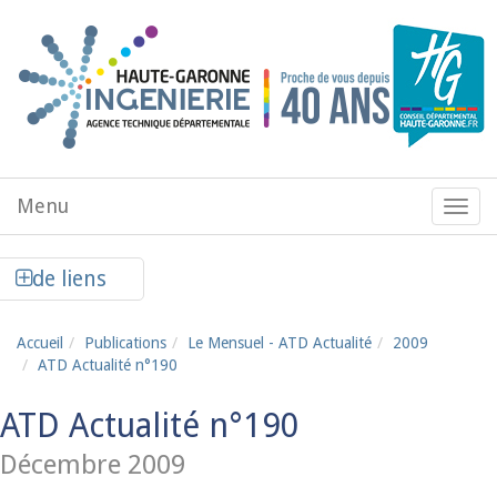
Aller au contenu principal
Menu
Menu
de
navig
Afficher la colonne de liens latéraux
de liens
Accueil
Publications
Le Mensuel - ATD Actualité
2009
ATD Actualité n°190
ATD Actualité n°190
Décembre 2009