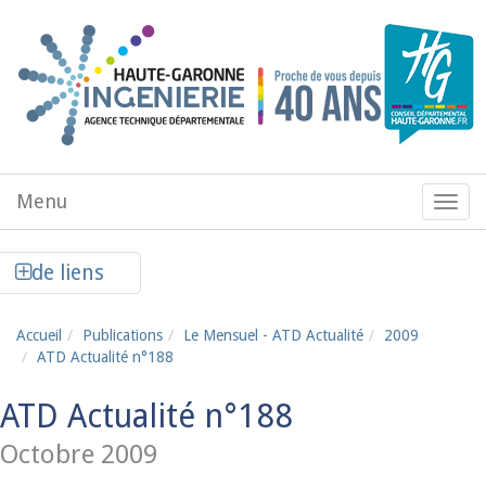
Aller au contenu principal
Menu
Menu
de
navig
Afficher la colonne de liens latéraux
de liens
Accueil
Publications
Le Mensuel - ATD Actualité
2009
ATD Actualité n°188
ATD Actualité n°188
Octobre 2009