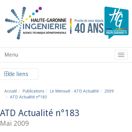
Aller au contenu principal
Menu
Menu
de
navig
Afficher la colonne de liens latéraux
de liens
Accueil
Publications
Le Mensuel - ATD Actualité
2009
ATD Actualité n°183
ATD Actualité n°183
Mai 2009