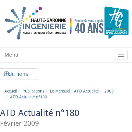
Aller au contenu principal
Menu
Menu
de
navig
Afficher la colonne de liens latéraux
de liens
Accueil
Publications
Le Mensuel - ATD Actualité
2009
ATD Actualité n°180
ATD Actualité n°180
Février 2009