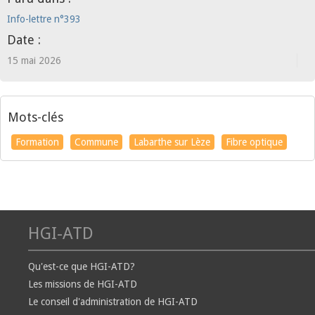
Info-lettre n°393
Date :
15 mai 2026
Mots-clés
Formation
Commune
Labarthe sur Lèze
Fibre optique
HGI-ATD
Qu'est-ce que HGI-ATD?
Les missions de HGI-ATD
Le conseil d'administration de HGI-ATD