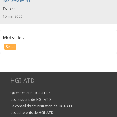
Info-lettre n°393
Date :
15 mai 2026
Mots-clés
Sénat
HGI-ATD
Qu'est-ce que HGI-ATD?
Les missions de HGI-ATD
Le conseil d'administration de HGI-ATD
Les adhérents de HGI-ATD