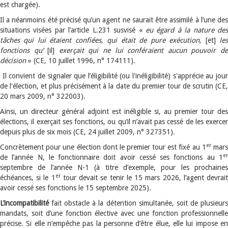
est chargée).
Il a néanmoins été précisé qu’un agent ne saurait être assimilé à l’une des
situations visées par l’article L.231 susvisé «
eu égard à la nature de
tâches qui lui étaient confiées, qui était de pure exécution,
[et]
le
fonctions qu’
[il]
exerçait qui ne lui conféraient aucun pouvoir d
décision
» (CE, 10 juillet 1996, n° 174111).
Il convient de signaler que l’éligibilité (ou l'inéligibilité) s'apprécie au jou
de l'élection, et plus précisément à la date du premier tour de scrutin (CE,
20 mars 2009, n° 322003).
Ainsi, un directeur général adjoint est inéligible si, au premier tour des
élections, il exerçait ses fonctions, ou qu’il n’avait pas cessé de les exercer
depuis plus de six mois (CE, 24 juillet 2009, n° 327351).
er
Concrètement pour une élection dont le premier tour est fixé au 1
mar
er
de l’année N, le fonctionnaire doit avoir cessé ses fonctions au 1
septembre de l’année N-1 (à titre d’exemple, pour les prochaines
er
échéances, si le 1
tour devait se tenir le 15 mars 2026, l’agent devrai
avoir cessé ses fonctions le 15 septembre 2025).
L’incompatibilité
fait obstacle à la détention simultanée, soit de plusieurs
mandats, soit d’une fonction élective avec une fonction professionnelle
précise. Si elle n’empêche pas la personne d’être élue, elle lui impose en