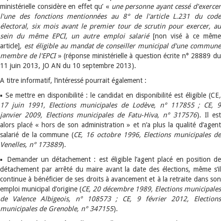
ministérielle considère en effet qu’ «
une personne ayant cessé d'exerce
l'une des fonctions mentionnées au 8° de l'article L.231 du code
électoral, six mois avant le premier tour de scrutin pour exercer, au
sein du même EPCI, un autre emploi salarié
[non visé à ce mêm
article]
, est éligible au mandat de conseiller municipal d'une commune
membre de l'EPCI
» (réponse ministérielle à question écrite n° 28889 d
11 juin 2013, JO AN du 10 septembre 2013).
A titre informatif, l’intéressé pourrait également :
▪ Se mettre en disponibilité : le candidat en disponibilité est éligible (CE
,
17 juin 1991, Elections municipales de Lodève, n° 117855 ; CE, 9
janvier 2009, Elections municipales de Fatu-Hiva, n° 317576
). Il est
alors placé « hors de son administration » et n’a plus la qualité d’agent
salarié de la commune (
CE, 16 octobre 1996, Elections municipales d
Venelles, n° 173889
).
▪ Demander un détachement : est éligible l’agent placé en position de
détachement par arrêté du maire avant la date des élections, même s’il
continue à bénéficier de ses droits à avancement et à la retraite dans son
emploi municipal d’origine (
CE, 20 décembre 1989, Elections municipales
de Valence Albigeois, n° 108573 ; CE, 9 février 2012, Elections
municipales de Grenoble, n° 347155
).