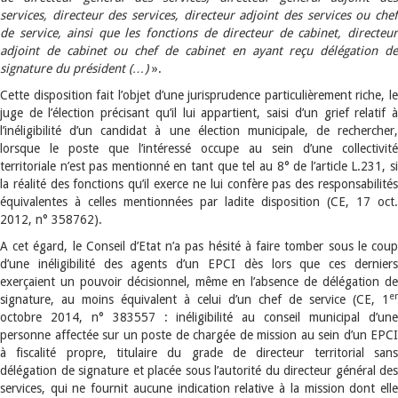
services, directeur des services, directeur adjoint des services ou chef
de service, ainsi que les fonctions de directeur de cabinet, directeur
adjoint de cabinet ou chef de cabinet en ayant reçu délégation de
signature du président (…)
».
Cette disposition fait l’objet d’une jurisprudence particulièrement riche, le
juge de l’élection précisant qu’il lui appartient, saisi d’un grief relatif à
l’inéligibilité d’un candidat à une élection municipale, de rechercher,
lorsque le poste que l’intéressé occupe au sein d’une collectivité
territoriale n’est pas mentionné en tant que tel au 8° de l’article L.231, si
la réalité des fonctions qu’il exerce ne lui confère pas des responsabilités
équivalentes à celles mentionnées par ladite disposition (CE, 17 oct.
2012, n° 358762).
A cet égard, le Conseil d’Etat n’a pas hésité à faire tomber sous le coup
d’une inéligibilité des agents d’un EPCI dès lors que ces derniers
exerçaient un pouvoir décisionnel, même en l’absence de délégation de
er
signature, au moins équivalent à celui d’un chef de service (CE, 1
octobre 2014, n° 383557 : inéligibilité au conseil municipal d’une
personne affectée sur un poste de chargée de mission au sein d’un EPCI
à fiscalité propre, titulaire du grade de directeur territorial sans
délégation de signature et placée sous l’autorité du directeur général des
services, qui ne fournit aucune indication relative à la mission dont elle