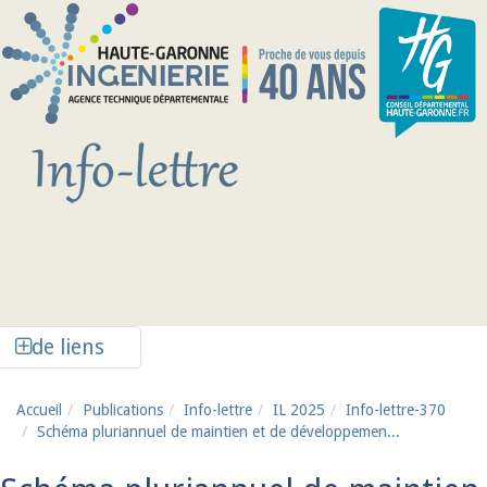
Aller au contenu principal
Afficher la colonne de liens latéraux
de liens
Accueil
Publications
Info-lettre
IL 2025
Info-lettre-370
Schéma pluriannuel de maintien et de développemen...