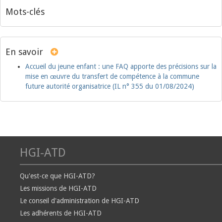
Mots-clés
En savoir
Accueil du jeune enfant : une FAQ apporte des précisions sur la
mise en œuvre du transfert de compétence à la commune
future autorité organisatrice (IL n° 355 du 01/08/2024)
HGI-ATD
Qu'est-ce que HGI-ATD?
Les missions de HGI-ATD
Le conseil d'administration de HGI-ATD
Les adhérents de HGI-ATD