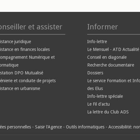
nseiller et assister
Informer
istance juridique
Info-lettre
istance en finances locales
Le Mensuel - ATD Actualité
compagnement Numérique et
Conseil en diagonale
ormatique
Recherche documentaire
station DPO Mutualisé
Dossiers
énierie et conduite de projets
Le service Formation et Inf
istance en urbanisme
des Elus
Info-lettre spéciale
Le Fil d'actu
La lettre du Club ADS
es personnelles
-
Saisir l'Agence
-
Outils informatiques
-
Accessibilité: n