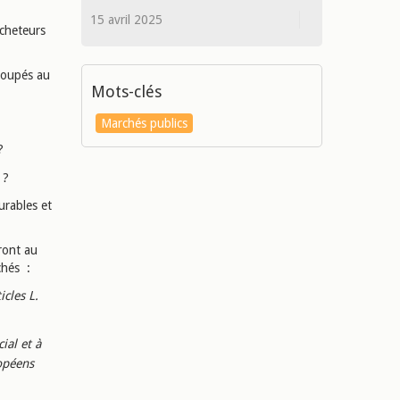
15 avril 2025
acheteurs
groupés au
Mots-clés
Marchés publics
 ?
 ?
urables et
ront au
chés :
cles L.
ial et à
ropéens