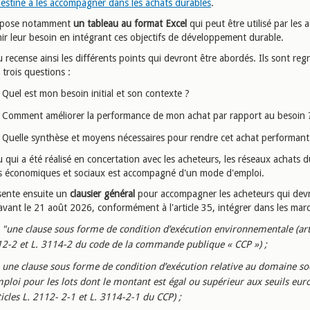
destiné à les accompagner dans les achats durables
.
ropose notamment
un tableau au format Excel
qui peut être utilisé par les 
nir leur besoin en intégrant ces objectifs de développement durable.
 recense ainsi les différents points qui devront être abordés. Ils sont re
 trois questions :
Quel est mon besoin initial et son contexte ?
Comment améliorer la performance de mon achat par rapport au besoin
Quelle synthèse et moyens nécessaires pour rendre cet achat performant
 qui a été réalisé en concertation avec les acheteurs, les réseaux achats d
rs économiques et sociaux est accompagné d'un mode d'emploi.
ésente ensuite un
clausier général
pour accompagner les acheteurs qui dev
 avant le 21 août 2026, conformément à l'article 35, intégrer dans les mar
"une clause sous forme de condition d’exécution environnementale (arti
12-2 et
L. 3114-2 du code de la commande publique « CCP ») ;
une clause sous forme de condition d’exécution relative au domaine soc
mploi
pour les lots dont le montant est égal ou supérieur aux seuils eu
ticles L. 2112-
2-1 et L. 3114-2-1 du CCP) ;