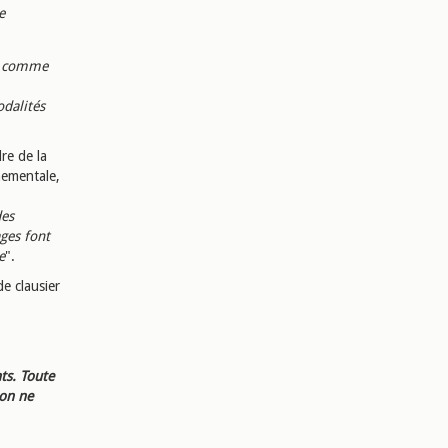
e
ge comme
odalités
dre de la
nementale,
des
ges font
e
".
de clausier
ts. Toute
ion ne