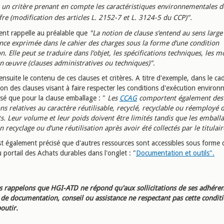
un critère prenant en compte les caractéristiques environnementales d
ffre
(modification des articles L. 2152-7 et L. 3124-5 du CCP)".
nt rappelle au préalable que
"
La notion de clause s’entend au sens lar
nce exprimée dans le cahier des charges sous la forme d’une condition
n. Elle peut se traduire dans l’objet, les spécifications techniques, les m
n œuvre (clauses administratives ou techniques)".
e ensuite le contenu de ces clauses et critères. A titre d'exemple, dans le ca
on des clauses visant à faire respecter les conditions d'exécution environ
cisé que pour la clause emballage : "
Les
CCAG
comportent également des
ns relatives au caractère réutilisable, recyclé, recyclable ou réemployé 
s. Leur volume et leur poids doivent être limités tandis que les emballa
un recyclage ou d’une réutilisation après avoir été collectés par le titulair
est également précisé que d'autres ressources sont accessibles sous forme 
u portail des Achats durables dans l'onglet : "
Documentation et outils".
 rappelons que HGI-ATD ne répond qu'aux sollicitations de ses adhéren
e documentation, conseil ou assistance ne respectant pas cette condit
outir.