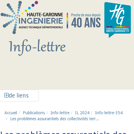
Aller au contenu principal
Afficher la colonne de liens latéraux
de liens
Accueil
Publications
Info-lettre
IL 2024
Info-lettre-354
Les problèmes assurantiels des collectivités terr...