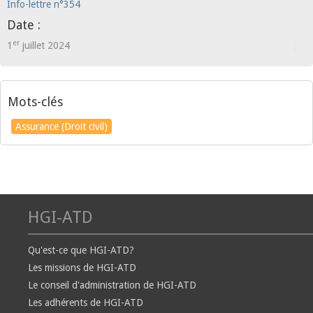
Info-lettre n°354
Date :
er
1
juillet 2024
Mots-clés
Assurance (Droit civil)
HGI-ATD
Qu'est-ce que HGI-ATD?
Les missions de HGI-ATD
Le conseil d'administration de HGI-ATD
Les adhérents de HGI-ATD