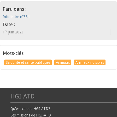
Paru dans :
Info-lettre n°331
Date :
er
1
juin 2023
Mots-clés
Salubrité et santé publiques
Animaux
Animaux nuisibles
HGI-ATD
Qu'est-ce que HGI-ATD?
Les missions de HGI-ATD