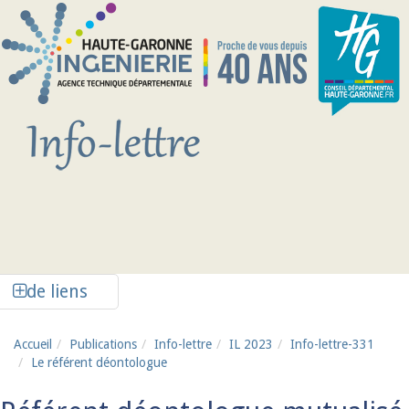
Aller au contenu principal
Afficher la colonne de liens latéraux
de liens
Accueil
Publications
Info-lettre
IL 2023
Info-lettre-331
Le référent déontologue